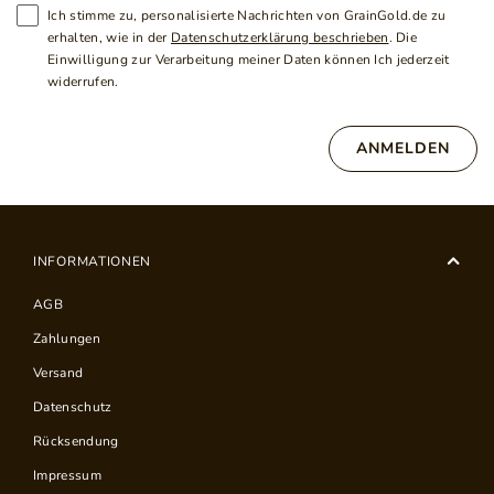
Ich stimme zu, personalisierte Nachrichten von GrainGold.de zu
erhalten, wie in der
Datenschutzerklärung beschrieben
. Die
Einwilligung zur Verarbeitung meiner Daten können Ich jederzeit
widerrufen.
ANMELDEN
INFORMATIONEN
AGB
Zahlungen
Versand
Datenschutz
Rücksendung
Impressum