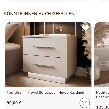
Anzahl der Pakete
2
KÖNNTE IHNEN AUCH GEFALLEN
Verantwortliche Stelle für
GrainGold Sp z o.o.
dieses Produkt in der EU
Mehr
Symbol
5905242970638
Serie
Auroé
Nachttisch mit zwei Schubladen Nuveo Kaschmir
Nachtti
Brisa W
99,00 €
125,0