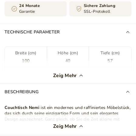
24 Monate
Sichere Zahlung
Garantie
SSL-Protokoll
TECHNISCHE PARAMETER
Breite (cm)
Höhe (cm)
Tiefe (cm)
100
40
57
Farbe
Schwarzer Graphit
Zeig Mehr
Braun
BESCHREIBUNG
Farbton
Kapitäns Deck
Couchtisch Nemi
ist ein modernes und raffiniertes Möbelstück,
Maße der Tischplatte
100x57cm
das sich durch seine einzigartige Form und sein elegantes
Design auszeichnet. Ganz gleich, ob Sie die Zeit alleine mit
Tischplattenverarbeitung
Spanplatte
einem Kaffee verbringen oder Gäste unterhalten, Nemi-Tisch
Zeig Mehr
sorgt für Komfort und verleiht jedem Moment einen