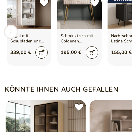
Regal mit
Schminktisch mit
Nachtschr
Schubladen und
Goldenen
Latina Sch
goldenen Beinen
Metallbeinen
Latina Weiß
Latina Beige
339,00 €
195,00 €
155,00 €
KÖNNTE IHNEN AUCH GEFALLEN