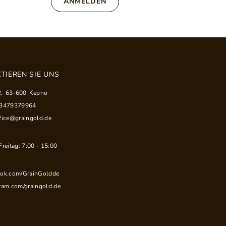
ANMELDEN
TIEREN SIE UNS
2
,
63-600
Kepno
33479379964
fice@graingold.de
reitag: 7:00 - 15:00
ook.com/GrainGoldde
ram.com/graingold.de