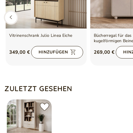
Vitrinenschrank Julio Linea Eiche
Bücherregal für da
kugelförmigen Beine
Kaschmir
349,00 €
269,00 €
HINZUFÜGEN
HIN
ZULETZT GESEHEN