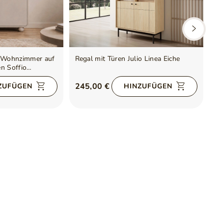
s Wohnzimmer auf
Regal mit Türen Julio Linea Eiche
O
n Soffio
f
E
245,00 €
9
ZUFÜGEN
HINZUFÜGEN