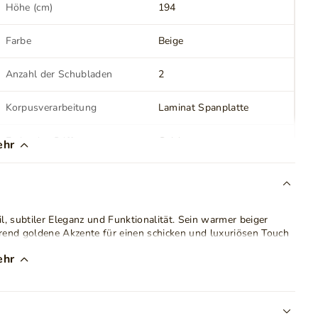
Höhe (cm)
194
Farbe
Beige
Anzahl der Schubladen
2
Korpusverarbeitung
Laminat Spanplatte
Farbe der Griffe
Gold
ehr
Beinverarbeitung
Metall
 subtiler Eleganz und Funktionalität. Sein warmer beiger
Montage
Zur Selbstmontage
hrend goldene Akzente für einen schicken und luxuriösen Touch
LED Beleuchtung
Nein
ehr
teht aus laminierter Spanplatte und die Fronten aus MDF, was
n der MDF-Platte und die gerippten Fronten verleihen dem
Gewicht
58 kg
eneinrichtungen einfügt.