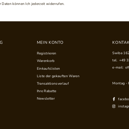
 Daten können Ich jederzeit widerrufen.
NG
MEIN KONTO
KONTAK
Swiba 16
Registrieren
tel.
+49 
Warenkorb
e-mail:
of
Einkaufslisten
Liste der gekauften Waren
Montag - F
Transaktionsverlauf
Ihre Rabatte
Newsletter
faceb
instag