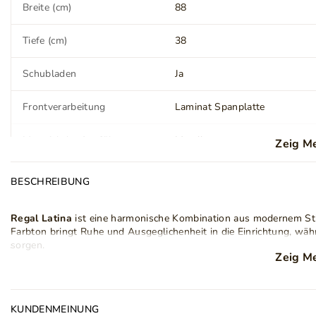
Breite (cm)
88
Tiefe (cm)
38
Schubladen
Ja
Frontverarbeitung
Laminat Spanplatte
Material der Ausführung
Metall
Zeig M
der Griffe
BESCHREIBUNG
Fuß (Höhe) (cm)
18
Regal Latina
ist eine harmonische Kombination aus modernem Stil,
Farbe der Beine
Golden
Farbton bringt Ruhe und Ausgeglichenheit in die Einrichtung, wä
sorgen.
Stil
Modern
Zeig M
Regal
ist aus langlebigen Materialien gefertigt - der Korpus bes
Robustheit und Langlebigkeit garantiert. Die abgerundeten Kante
Anzahl der Pakete
3
Regal einen originellen Charakter, der sich perfekt in moderne Inn
KUNDENMEINUNG