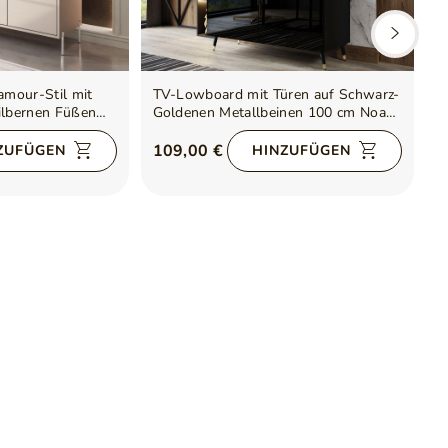
mour-Stil mit
TV-Lowboard mit Türen auf Schwarz-
T
ilbernen Füßen
Goldenen Metallbeinen 100 cm Noaé
S
Hochglanz
Schwarz Hochglanz
109,00 €
1
ZUFÜGEN
HINZUFÜGEN