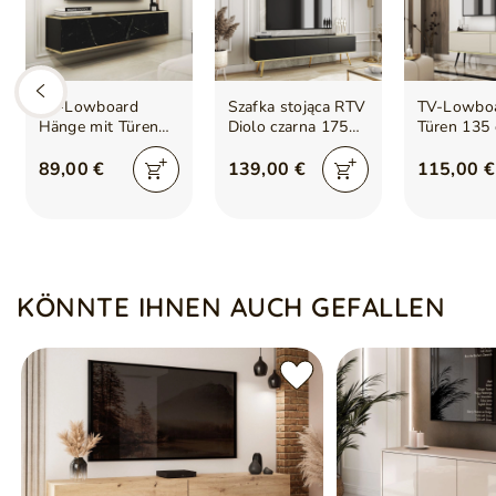
TV-Lowboard
Szafka stojąca RTV
TV-Lowboa
Hänge mit Türen
Diolo czarna 175
Türen 135
135 cm Diolo
cm
Diolo Beig
Schwarzer Marmor
glatter Fro
89,00 €
139,00 €
115,00 €
mit glatter Front
schwarzen
KÖNNTE IHNEN AUCH GEFALLEN