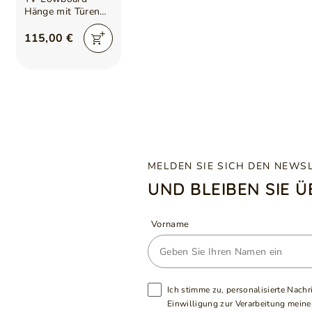
Hänge mit Türen
175 cm Diolo Beige
mit glatter Front
115,00 €
MELDEN SIE SICH DEN NEWS
UND BLEIBEN SIE 
Vorname
Ich stimme zu, personalisierte Nachr
Einwilligung zur Verarbeitung meiner