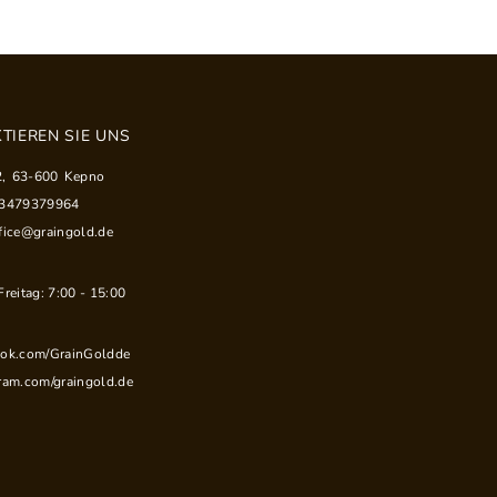
TIEREN SIE UNS
2
,
63-600
Kepno
33479379964
fice@graingold.de
reitag: 7:00 - 15:00
ook.com/GrainGoldde
ram.com/graingold.de