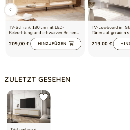
TV-Schrank 180 cm mit LED-
TV-Lowboard im Gla
Beleuchtung und schwarzen Beinen
Türen auf geraden s
Aurelie Artisan Eiche
Vivance, Kaschmir 
209,00 €
219,00 €
HINZUFÜGEN
HIN
ZULETZT GESEHEN
TV-Lowboard