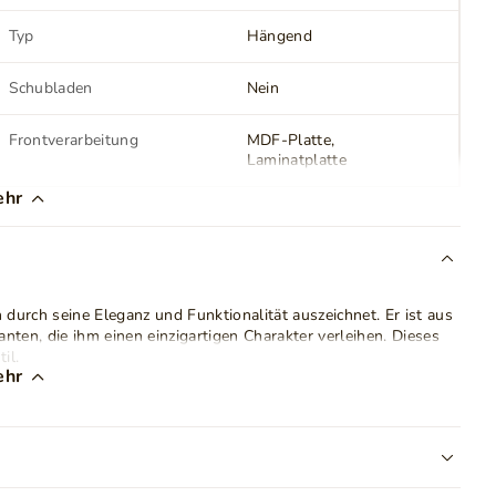
Typ
Hängend
Schubladen
Nein
Frontverarbeitung
MDF-Platte
Laminatplatte
ehr
Montage
Zur Selbstmontage
LED Beleuchtung
Nein
 durch seine Eleganz und Funktionalität auszeichnet. Er ist aus
nten, die ihm einen einzigartigen Charakter verleihen. Dieses
Gewicht
24 kg
il.
ehr
e Fächer, auf denen Sie zusätzliche Kabel und RTV-Zubehör
e Set-Top-Box und eine Spielkonsole und sorgt für ausreichende
che als auch eine ästhetisch ansprechende Lösung.
her Beschädigung zu schützen. Dank des Push-to-Open-Systems
rank spart er Bodenfläche, was besonders in kleineren Räumen