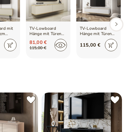
rd mit
TV-Lowboard
TV-Lowboard
 cm
Hänge mit Türen
Hänge mit Türen
e mit
135 cm Diolo Beige
175 cm Diolo Weiß
81,00 €
nt auf
mit geriffelter
mit glatter Front
m
115,00 €
115,00 €
 Beinen
Vorderseite