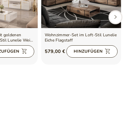
t goldenen
Wohnzimmer-Set im Loft-Stil Lunelie
W
Stil Lunelie Weiß
Eiche Flagstaff
579,00 €
5
ZUFÜGEN
HINZUFÜGEN