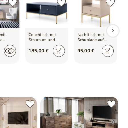
mit
Couchtisch mit
Nachttisch mit
ie
Stauraum und
Schublade auf
latte
n mit
Golden Metallbeine
Golden
Amor Marineblau
Metallbeinen Amor
185,00 €
95,00 €
nen Amor
Beige