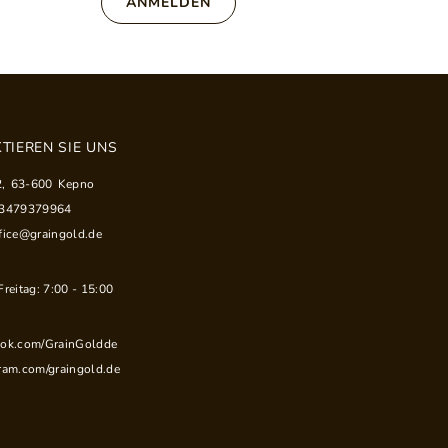
ANMELDEN
TIEREN SIE UNS
2
,
63-600
Kepno
33479379964
fice@graingold.de
reitag: 7:00 - 15:00
ook.com/GrainGoldde
ram.com/graingold.de