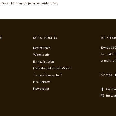
 Daten können Ich jederzeit widerrufen.
NG
MEIN KONTO
KONTAK
Swiba 16
Registrieren
tel.
+49 
Warenkorb
e-mail:
of
Einkaufslisten
Liste der gekauften Waren
Montag - F
Transaktionsverlauf
Ihre Rabatte
Newsletter
faceb
instag