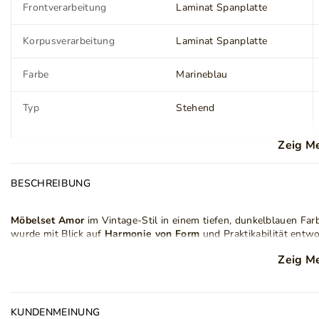
Frontverarbeitung
Laminat Spanplatte
Korpusverarbeitung
Laminat Spanplatte
Farbe
Marineblau
Typ
Stehend
Zeig M
Farbe der Griffe
Gold
BESCHREIBUNG
Farbe der Beine
Schwarz
Möbelset Amor
im Vintage-Stil in einem tiefen, dunkelblauen Far
Stil
Vintage
wurde mit Blick auf
Harmonie von Form
und Praktikabilität entwo
Anzahl der Schubladen
7
Hohe Kommode mit vier Türen
– ein hohes, schlankes Möbe
Zeig M
besticht. Ausgestattet mit zwei Doppeltüren bietet es eine
Büchern, Dokumenten oder dekorativen Accessoires eignet. 
Gewicht
187 kg
während die schlanken Beine für eine leichte und elegante O
KUNDENMEINUNG
Kommode mit Schubladen und Schränken
– eine breite Ko