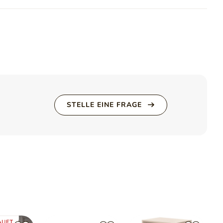
verschließbaren Schränken. Dies ist der perfekte Ort, um
ewahren. Die Oberfläche der Kommode eignet sich ideal für
l. Seine durchdachte Aufteilung – offene Regale und ein
fbewahrung von Multimedia-Geräten, Kabeln oder DVDs. Das
l praktisch als auch ästhetisch ansprechend.
onsole, die sowohl als Schminktisch als auch als kleiner
laden eignet sie sich perfekt für die Arbeit oder zur
llakzenten vervollständigen das Design und verleihen dem
o-Charme.
gn. Die untere Ablage bietet Platz für Bücher, Zeitschriften
STELLE EINE FRAGE
e Tasse Kaffee oder dekorative Details. Seine niedrigen, klaren
n Charakter des Sets.
tiefblaue Oberfläche, goldene Details und schlanke Beine
hl für alle, die Ästhetik und
Komfort
im Alltag schätzen.
m
AUFT