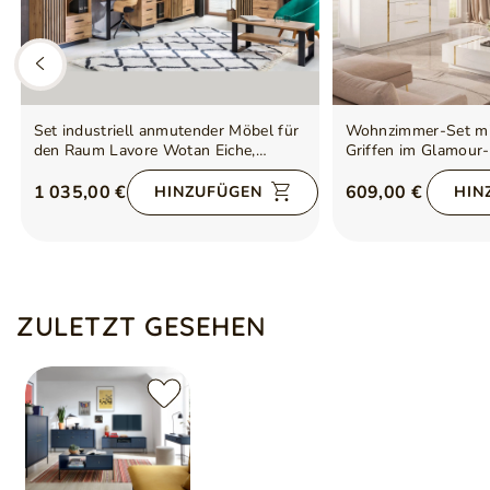
Set industriell anmutender Möbel für
Wohnzimmer-Set mi
den Raum Lavore Wotan Eiche,
Griffen im Glamour-
Schwarz matt
Hochglanz
1 035,00 €
609,00 €
HINZUFÜGEN
HIN
ZULETZT GESEHEN