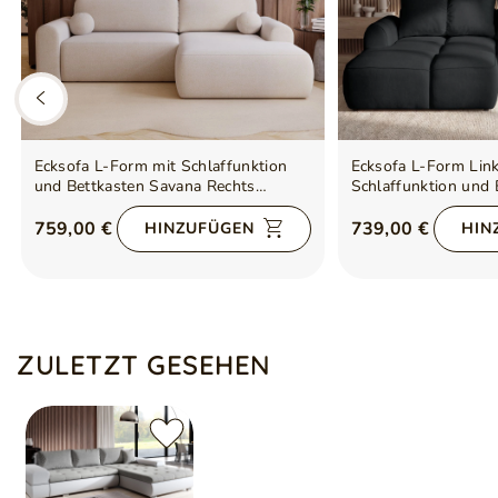
Ecksofa L-Form mit Schlaffunktion
Ecksofa L-Form Link
und Bettkasten Savana Rechts
Schlaffunktion und
Bouclé-Stoff Creme
Schwarz
759,00 €
739,00 €
HINZUFÜGEN
HIN
ZULETZT GESEHEN