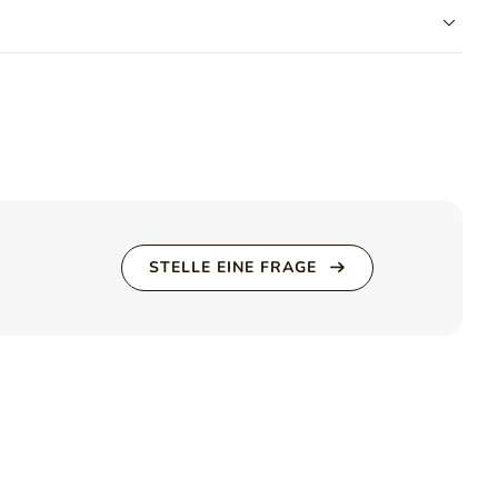
Sitz (cm)
 häufig als Möbelstoff verwendet wird. Die Oberseite des
Methode zum Ausklappen
DL-System
h und weich ist. Die Wartung ist sehr einfach. Wischen Sie sie
en Sie spezielle Polstermittel.
Fuß (Höhe) (cm)
5
Farbe der Beine
Silber
Freistehendes Möbelstück
Ja
(Rückseite mit Stoff
bezogen)
STELLE EINE FRAGE
Gewicht
165 kg
Kissen inklusive
Ja
 der Mitte des Wohnzimmers zu platzieren