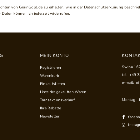
ichten von GrainGold.de zu erhalten, wie in der
Datenschutzerklärung beschrie
 Daten können Ich jederzeit widerrufen.
NG
MEIN KONTO
KONTAK
Swiba 16
Registrieren
tel.
+49 
Warenkorb
e-mail:
of
Einkaufslisten
Liste der gekauften Waren
Montag - F
Transaktionsverlauf
Ihre Rabatte
Newsletter
faceb
instag