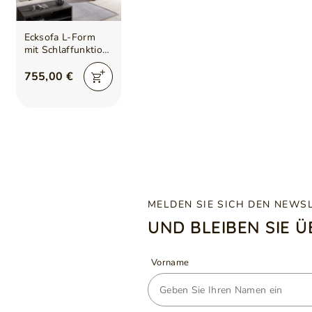
Ecksofa L-Form
mit Schlaffunktion
und Bettkasten
Sonia Grau, Weiß
755,00 €
MELDEN SIE SICH DEN NEWS
UND BLEIBEN SIE 
Vorname