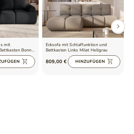
s mit
Ecksofa mit Schlaffunktion und
E
 Bettkasten Bonno
Bettkasten Links Milet Hellgrau
u
809,00 €
7
ZUFÜGEN
HINZUFÜGEN