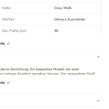
Farbe
Grau
Weiß
Stoffart
Velours
Kunstleder
Sitz (Tiefe) (cm)
90
Armlehnen
Ja
ehr
Verstellbare Kopfteile
Nein
oderne Einrichtung. Ein bequemes Modell mit einer
Anzahl der Bettkasten
1
 den nötigen Komfort genießen können. Der angenehme Stoff
Schlaffunktion
Ja
ehr
er viel
Stauraum
bietet. Dieses praktische Möbelstück nutzt
 das sich besonders für große Räume eignet.
Länge der Schlaffläche
255
(cm)
hören Gruppen von Veloursstoffen. Das heißt, diejenigen, die
uszeichnen. Für die Reinigung von Orinoco-Stoffen wird
Höhe vom Boden bis zum
39
sterreiniger zu verwenden. Trotz seiner Weichheit zeichnet