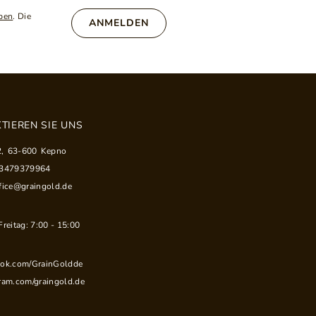
ben
. Die
ANMELDEN
TIEREN SIE UNS
2
,
63-600
Kepno
33479379964
fice@graingold.de
reitag: 7:00 - 15:00
ook.com/GrainGoldde
ram.com/graingold.de