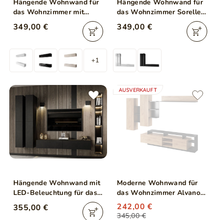
Hängende Wohnwand für
Hängende Wohnwand für
das Wohnzimmer mit
das Wohnzimmer Sorelle
LED-Beleuchtung Nodoo
Weiß Hochglanz
349,00 €
349,00 €
Kaschmir
+1
AUSVERKAUFT
Hängende Wohnwand mit
Moderne Wohnwand für
LED-Beleuchtung für das
das Wohnzimmer Alvano
Wohnzimmer Sorelle
Craft Eiche
242,00 €
355,00 €
Schwarz Matt
345,00 €