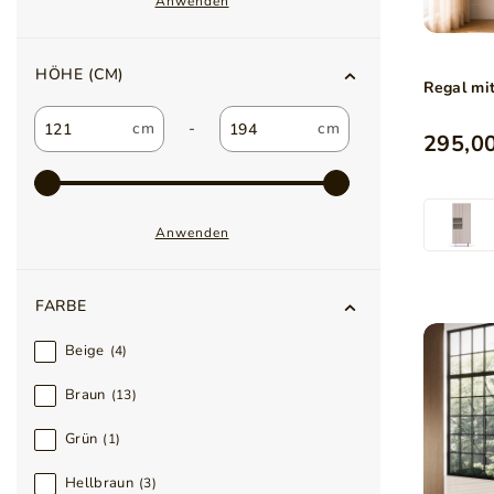
Anwenden
HÖHE (CM)
Regal mi
-
295,00
Anwenden
FARBE
Beige
4
Braun
13
Grün
1
Hellbraun
3