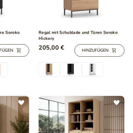
üre Soroko
Regal mit Schublade und Türen Soroko
Hickory
205,00 €
FÜGEN
HINZUFÜGEN