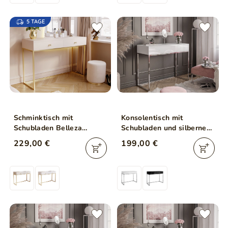
5 TAGE
Schminktisch mit
Konsolentisch mit
Schubladen Belleza
Schubladen und silbernem
Kaschmir Hochglanz Gold
Gestell im Glamour-Stil
229,00 €
199,00 €
Frame
Brisa Weiß Hochglanz