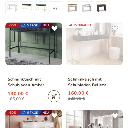
+2
-30%
5 TAGE
NEU
AUSVERKAUFT
Schminktisch mit
Schminktisch mit
Schubladen Amber
Schubladen Belleza
Schwarz
Schwarz Hochglanz Gold
160,00 €
130,00 €
Frame
229,00 €
185,00 €
-30%
5 TAGE
NEU